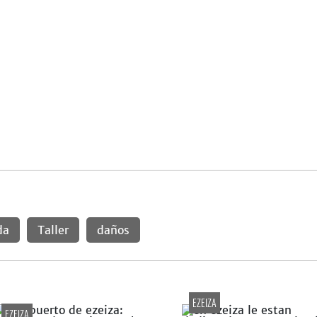
da
Taller
daños
EZEIZA
EZEIZA