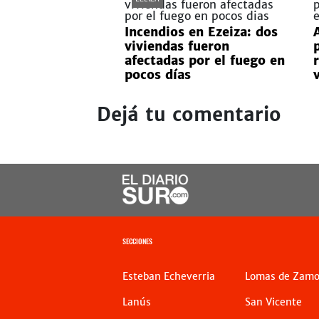
Incendios en Ezeiza: dos
viviendas fueron
afectadas por el fuego en
pocos días
Dejá tu comentario
SECCIONES
Esteban Echeverria
Lomas de Zamo
Lanús
San Vicente