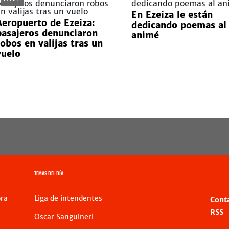
En Ezeiza le están
Aeropuerto de Ezeiza:
dedicando poemas al
pasajeros denunciaron
animé
robos en valijas tras un
vuelo
TEMAS DEL DÍA
ra
Liga de intendentes
Cont
RSS
Oscar Sanguineri