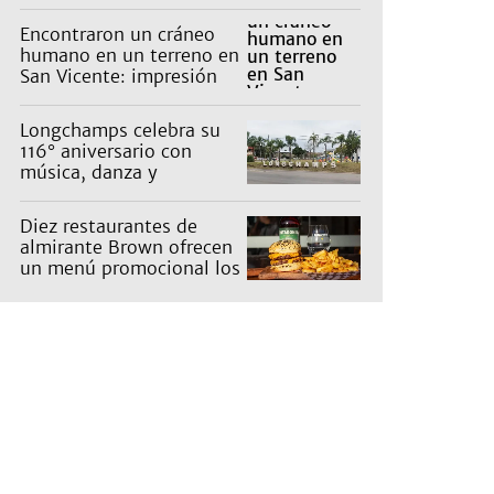
Encontraron un cráneo
humano en un terreno en
San Vicente: impresión
en un barrio
Longchamps celebra su
116° aniversario con
música, danza y
actividades para toda la
familia
Diez restaurantes de
almirante Brown ofrecen
un menú promocional los
miércoles: cuáles son y
qué precios tienen