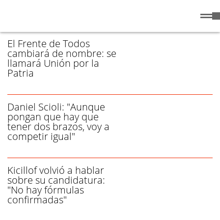
Domingo
9 de
/ FRENTE DE TODOS - PÁGINA 1
Agosto
de 2026
El Frente de Todos
cambiará de nombre: se
llamará Unión por la
Patria
Daniel Scioli: "Aunque
pongan que hay que
tener dos brazos, voy a
competir igual"
Kicillof volvió a hablar
sobre su candidatura:
"No hay fórmulas
confirmadas"