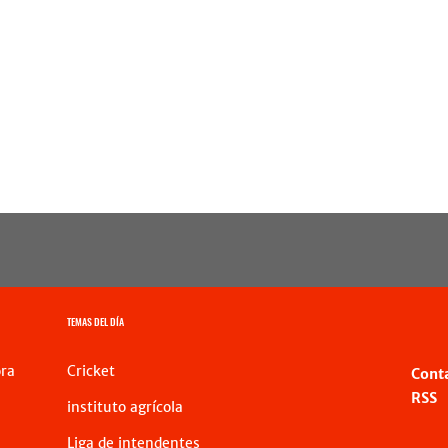
TEMAS DEL DÍA
ra
Cricket
Cont
RSS
instituto agrícola
Liga de intendentes