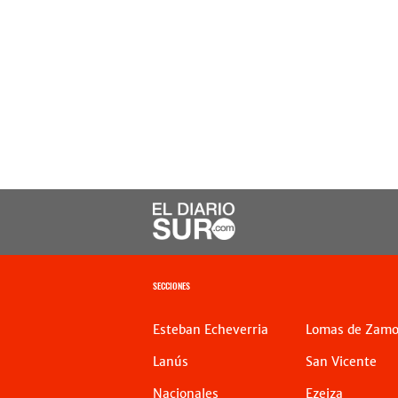
SECCIONES
Esteban Echeverria
Lomas de Zamo
Lanús
San Vicente
Nacionales
Ezeiza