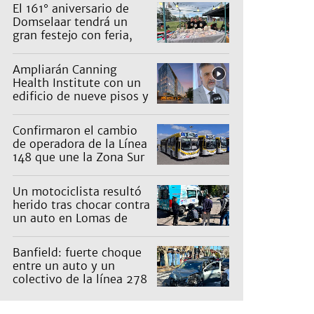
El 161° aniversario de
Domselaar tendrá un
gran festejo con feria,
shows, recorridos y
propuestas para niños
Ampliarán Canning
Health Institute con un
edificio de nueve pisos y
una inversión de US$25
millones
Confirmaron el cambio
de operadora de la Línea
148 que une la Zona Sur
con Capital: cuáles son
los recorridos
Un motociclista resultó
herido tras chocar contra
un auto en Lomas de
Zamora
Banfield: fuerte choque
entre un auto y un
colectivo de la línea 278