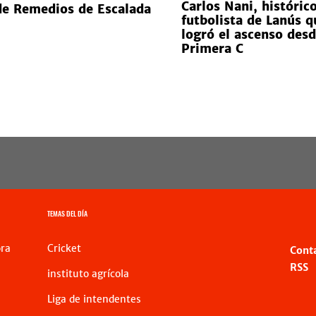
Carlos Nani, históric
de Remedios de Escalada
futbolista de Lanús q
logró el ascenso desd
Primera C
TEMAS DEL DÍA
ra
Cricket
Cont
RSS
instituto agrícola
Liga de intendentes