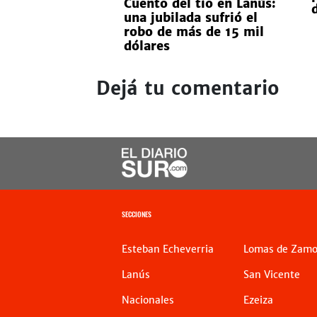
Cuento del tío en Lanús:
una jubilada sufrió el
robo de más de 15 mil
dólares
Dejá tu comentario
SECCIONES
Esteban Echeverria
Lomas de Zamo
Lanús
San Vicente
Nacionales
Ezeiza