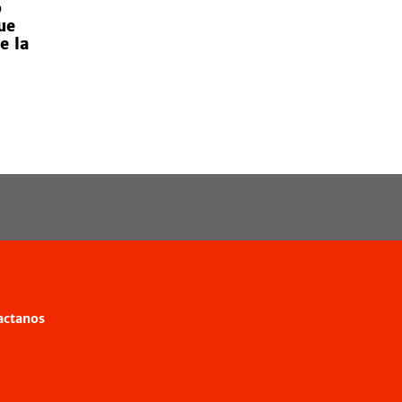
o
ue
e la
actanos