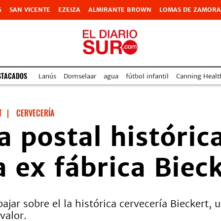
G
SAN VICENTE
EZEIZA
ALMIRANTE BROWN
LOMAS DE ZAMORA
STACADOS
Lanús
Domselaar
agua
fútbol infantil
Canning Health
T
|
CERVECERÍA
a postal histórica
 ex fábrica Biec
ar sobre el la histórica cervecería Bieckert, u
valor.