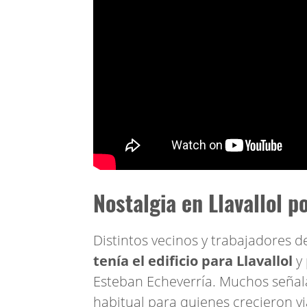
Nostalgia en Llavallol p
Distintos vecinos y trabajadores 
tenía el edificio para Llavallol
y
Esteban Echeverría. Muchos señala
habitual para quienes crecieron v