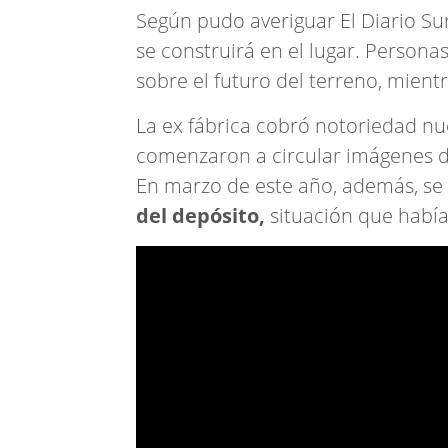
Según pudo averiguar El Diario Su
se construirá en el lugar. Persona
sobre el futuro del terreno, mient
La ex fábrica cobró notoriedad n
comenzaron a circular imágenes de
En marzo de este año, además, se
del depósito,
situación que había