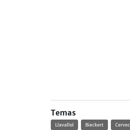
Temas
Llavallol
Bieckert
Cervec