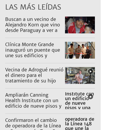
LAS MÁS LEÍDAS
Buscan a un vecino de
Alejandro Korn que vino
desde Paraguay a ver a
sus hijos
Clínica Monte Grande
inauguró un puente que
une sus edificios y
reorganiza la atención
Vecina de Adrogué reunió
el dinero para el
tratamiento de su hijo
con parálisis cerebral y
viajarán a la India
Ampliarán Canning
Health Institute con un
edificio de nueve pisos y
una inversión de US$25
millones
Confirmaron el cambio
de operadora de la Línea