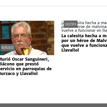
CALESITA
La calesita hecha a 
por un héroe de Malv
que vuelve a funcion
BURZACO
Llavallol
Murió Oscar Sanguineri,
diácono que prestó
servicio en parroquias de
Burzaco y Llavallol