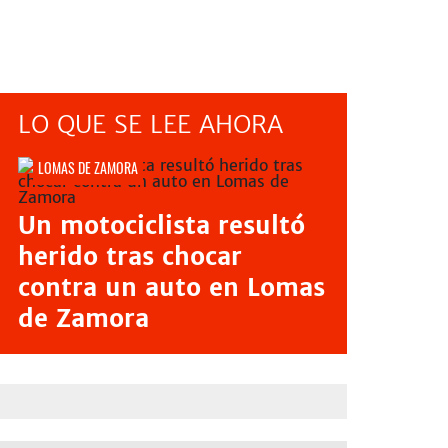
LO QUE SE LEE AHORA
LOMAS DE ZAMORA
Un motociclista resultó
herido tras chocar
contra un auto en Lomas
de Zamora