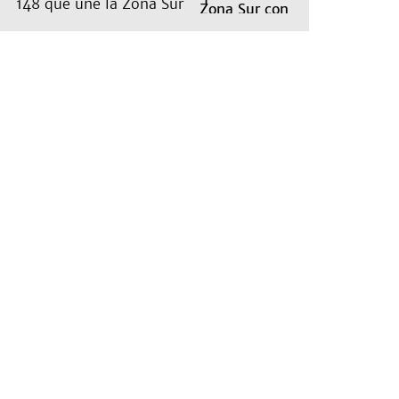
148 que une la Zona Sur
con Capital: cuáles son
los recorridos