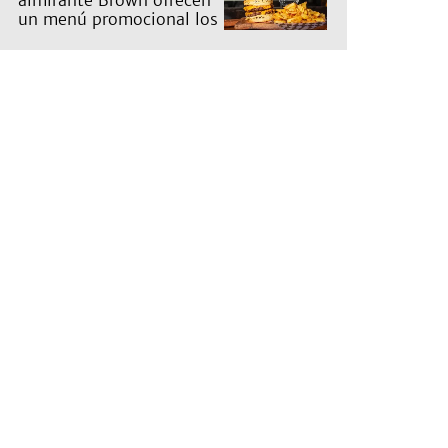
almirante Brown ofrecen
un menú promocional los
miércoles: cuáles son y
qué precios tienen