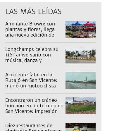
LAS MÁS LEÍDAS
Almirante Brown: con
plantas y flores, llega
una nueva edición de
Expo Vivero
Longchamps celebra su
116° aniversario con
música, danza y
actividades para toda la
familia
Accidente fatal en la
Ruta 6 en San Vicente:
murió un motociclista
Encontraron un cráneo
humano en un terreno en
San Vicente: impresión
en un barrio
Diez restaurantes de