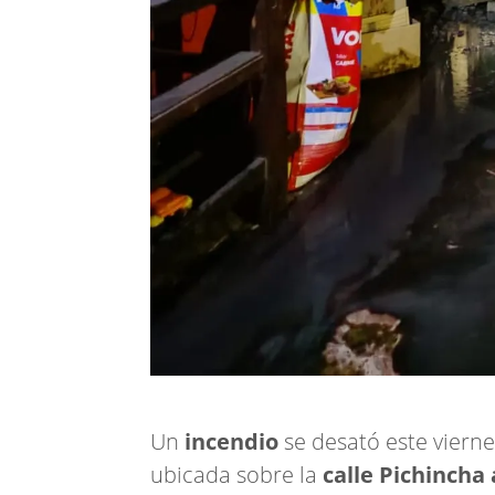
Un
incendio
se desató este vierne
ubicada sobre la
calle Pichincha 