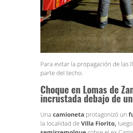
Para evitar la propagación de las
parte del techo.
Choque en Lomas de Za
incrustada debajo de u
Una
camioneta
protagonizó un
f
la localidad de
Villa Fiorito,
luego
semirremolque
sobre el ex Camin