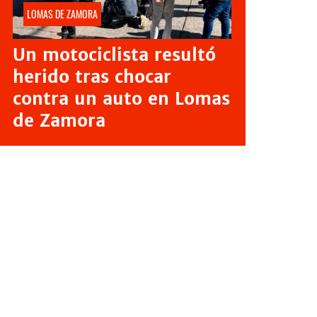
LOMAS DE ZAMORA
Un motociclista resultó
herido tras chocar
contra un auto en Lomas
de Zamora