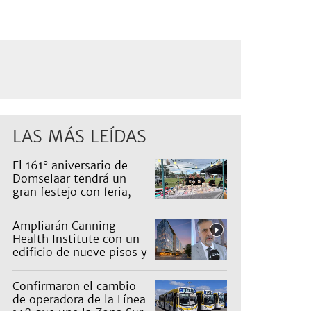
LAS MÁS LEÍDAS
El 161° aniversario de
Domselaar tendrá un
gran festejo con feria,
shows, recorridos y
propuestas para niños
Ampliarán Canning
Health Institute con un
edificio de nueve pisos y
una inversión de US$25
millones
Confirmaron el cambio
de operadora de la Línea