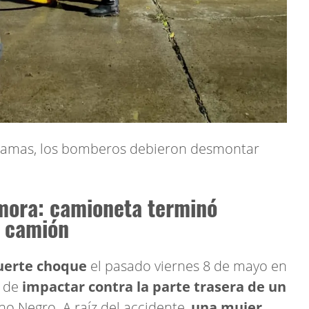
 llamas, los bomberos debieron desmontar
mora: camioneta terminó
n camión
uerte choque
el pasado viernes 8 de mayo en
 de
impactar contra la parte trasera de un
o Negro. A raíz del accidente,
una mujer