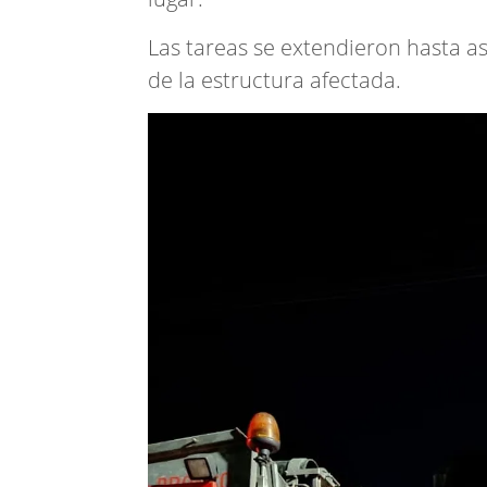
Las tareas se extendieron hasta a
de la estructura afectada.