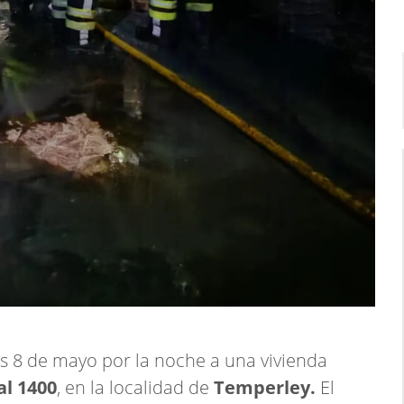
s 8 de mayo por la noche a una vivienda
al 1400
, en la localidad de
Temperley.
El