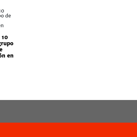
 10
grupo
e
ón en