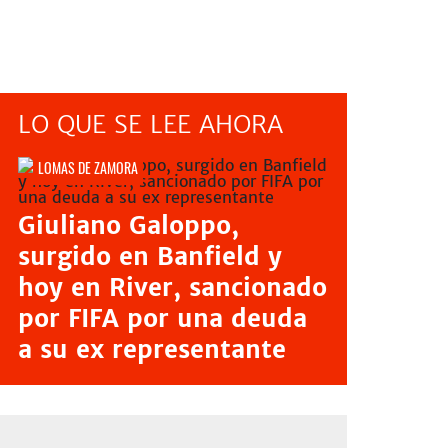
LO QUE SE LEE AHORA
LOMAS DE ZAMORA
Giuliano Galoppo,
surgido en Banfield y
hoy en River, sancionado
por FIFA por una deuda
a su ex representante