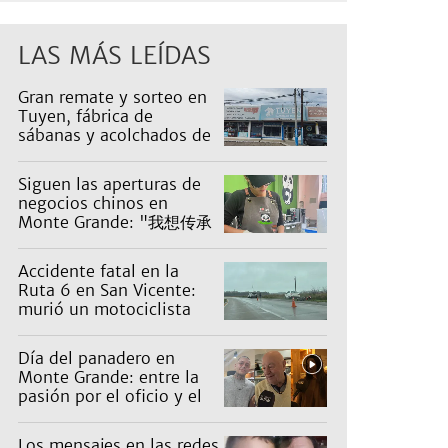
LAS MÁS LEÍDAS
Gran remate y sorteo en
Tuyen, fábrica de
sábanas y acolchados de
Luis Guillón: artículos
desde $1.000
Siguen las aperturas de
negocios chinos en
Monte Grande: "我想传承
五千年的中华文化。"
Accidente fatal en la
Ruta 6 en San Vicente:
murió un motociclista
Día del panadero en
Monte Grande: entre la
pasión por el oficio y el
desafío de mantener las
ventas
Los mensajes en las redes