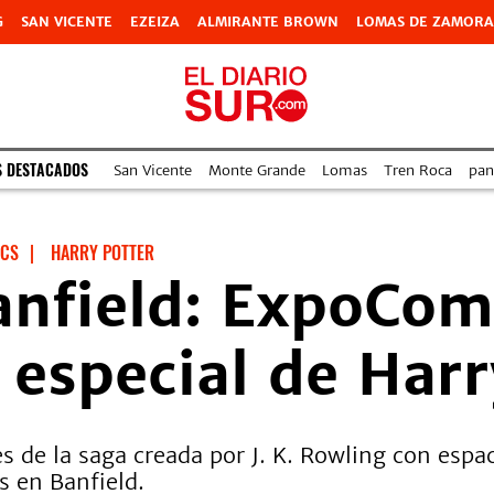
G
SAN VICENTE
EZEIZA
ALMIRANTE BROWN
LOMAS DE ZAMORA
S DESTACADOS
San Vicente
Monte Grande
Lomas
Tren Roca
pan
ICS
|
HARRY POTTER
anfield: ExpoCom
 especial de Harr
s de la saga creada por J. K. Rowling con espa
s en Banfield.