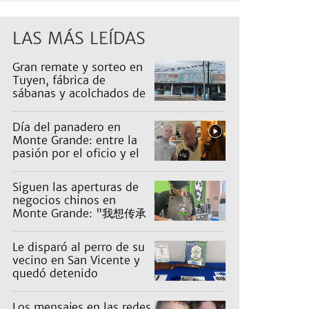
LAS MÁS LEÍDAS
Gran remate y sorteo en
Tuyen, fábrica de
sábanas y acolchados de
Luis Guillón: artículos
desde $1.000
Día del panadero en
Monte Grande: entre la
pasión por el oficio y el
desafío de mantener las
ventas
Siguen las aperturas de
negocios chinos en
Monte Grande: "我想传承
五千年的中华文化。"
Le disparó al perro de su
vecino en San Vicente y
quedó detenido
Los mensajes en las redes