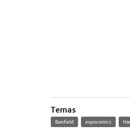
Temas
Banfield
expocomics
Har