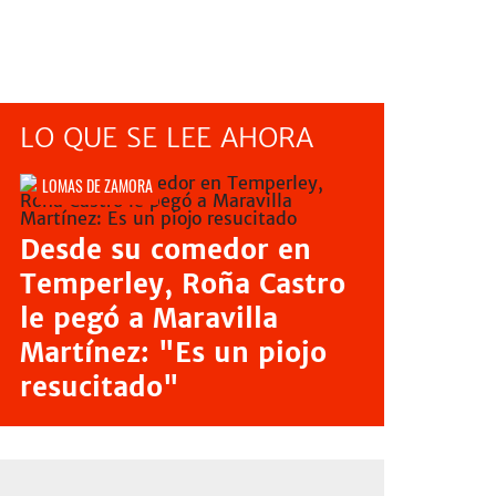
LO QUE SE LEE AHORA
LOMAS DE ZAMORA
Desde su comedor en
Temperley, Roña Castro
le pegó a Maravilla
Martínez: "Es un piojo
resucitado"