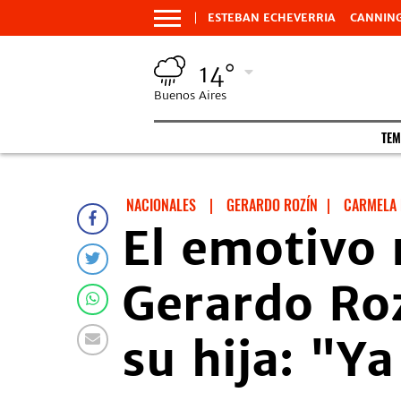
ESTEBAN ECHEVERRIA
CANNIN
14°
Buenos Aires
TEM
NACIONALES
|
GERARDO ROZÍN
|
CARMELA
El emotivo 
Gerardo Roz
su hija: "Y