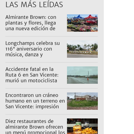
LAS MÁS LEÍDAS
Almirante Brown: con
plantas y flores, llega
una nueva edición de
Expo Vivero
Longchamps celebra su
116° aniversario con
música, danza y
actividades para toda la
familia
Accidente fatal en la
Ruta 6 en San Vicente:
murió un motociclista
Encontraron un cráneo
humano en un terreno en
San Vicente: impresión
en un barrio
Diez restaurantes de
almirante Brown ofrecen
un menú promocional los