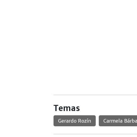
Temas
Gerardo Rozín
Carmela Bárba