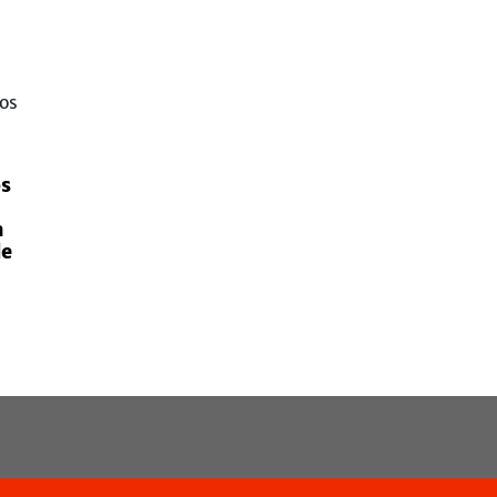
os
a
de