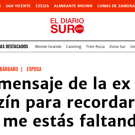
G
SAN VICENTE
EZEIZA
ALMIRANTE BROWN
LOMAS DE ZAMORA
AS DESTACADOS
Monte Grande
Canning
Tren Roca
Zona Sur
ti
 BÁRBARO
|
ESPOSA
mensaje de la ex
ín para recordar
a me estás faltan