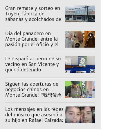
Gran remate y sorteo en
Tuyen, fábrica de
sábanas y acolchados de
Luis Guillón: artículos
desde $1.000
Día del panadero en
Monte Grande: entre la
pasión por el oficio y el
desafío de mantener las
ventas
Le disparó al perro de su
vecino en San Vicente y
quedó detenido
Siguen las aperturas de
negocios chinos en
Monte Grande: "我想传承
五千年的中华文化。"
Los mensajes en las redes
del músico que asesinó a
su hijo en Rafael Calzada:
"Papá te ama"