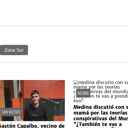
Zona Sur
MEDINA
Medina discutió con 
SAN VICENTE
mamá por las teorías
conspirativas del Mun
"¿También te vas a
Gastón Capalbo, vecino de