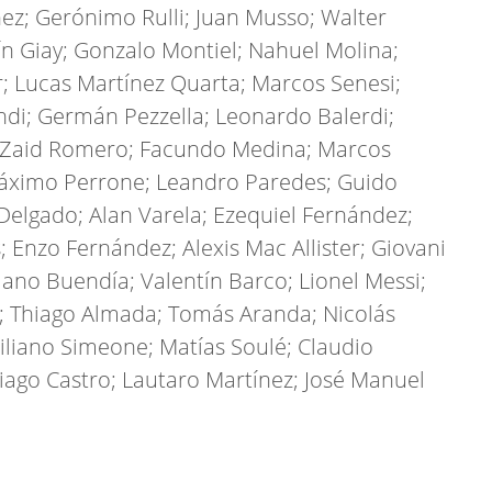
ínez; Gerónimo Rulli; Juan Musso; Walter
ín Giay; Gonzalo Montiel; Nahuel Molina;
r; Lucas Martínez Quarta; Marcos Senesi;
di; Germán Pezzella; Leonardo Balerdi;
o; Zaid Romero; Facundo Medina; Marcos
 Máximo Perrone; Leandro Paredes; Guido
Delgado; Alan Varela; Ezequiel Fernández;
; Enzo Fernández; Alexis Mac Allister; Giovani
iano Buendía; Valentín Barco; Lionel Messi;
; Thiago Almada; Tomás Aranda; Nicolás
liano Simeone; Matías Soulé; Claudio
tiago Castro; Lautaro Martínez; José Manuel