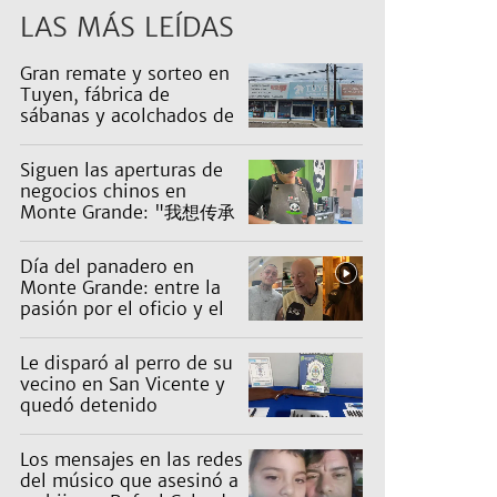
LAS MÁS LEÍDAS
Gran remate y sorteo en
Tuyen, fábrica de
sábanas y acolchados de
Luis Guillón: artículos
desde $1.000
Siguen las aperturas de
negocios chinos en
Monte Grande: "我想传承
五千年的中华文化。"
Día del panadero en
Monte Grande: entre la
pasión por el oficio y el
desafío de mantener las
ventas
Le disparó al perro de su
vecino en San Vicente y
quedó detenido
Los mensajes en las redes
del músico que asesinó a