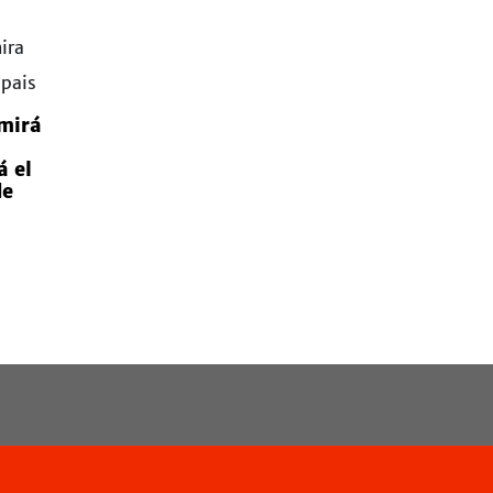
mirá
á el
de