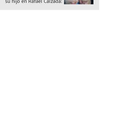
su hijo en Rafael Calzada:
"Papá te ama"