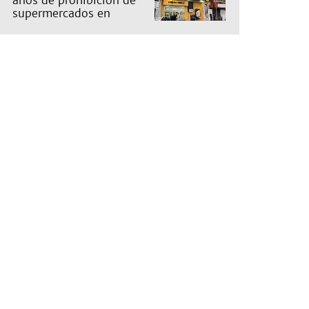
años de prohibición de
supermercados en
Guernica