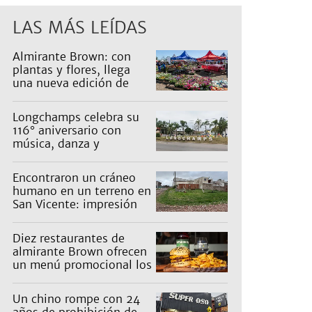
LAS MÁS LEÍDAS
Almirante Brown: con
plantas y flores, llega
una nueva edición de
Expo Vivero
Longchamps celebra su
116° aniversario con
música, danza y
actividades para toda la
familia
Encontraron un cráneo
humano en un terreno en
San Vicente: impresión
en un barrio
Diez restaurantes de
almirante Brown ofrecen
un menú promocional los
miércoles: cuáles son y
qué precios tienen
Un chino rompe con 24