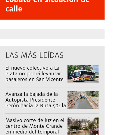
calle
LAS MÁS LEÍDAS
El nuevo colectivo a La
Plata no podrá levantar
pasajeros en San Vicente
para proteger a Platabus
Avanza la bajada de la
Autopista Presidente
Perón hacia la Ruta 52: la
pagan los countries
Masivo corte de luz en el
centro de Monte Grande
en medio del temporal