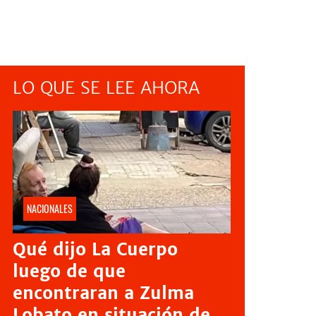
LO QUE SE LEE AHORA
NACIONALES
Qué dijo La Cuerpo
luego de que
encontraran a Zulma
Lobato en situación de