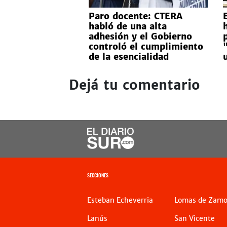
Paro docente: CTERA
habló de una alta
adhesión y el Gobierno
controló el cumplimiento
de la esencialidad
Dejá tu comentario
SECCIONES
Esteban Echeverria
Lomas de Zamo
Lanús
San Vicente