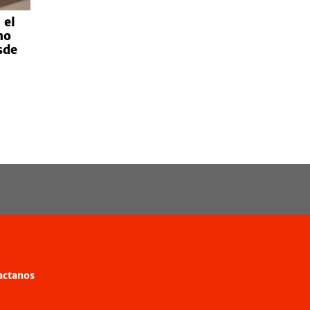
 el
mo
sde
actanos