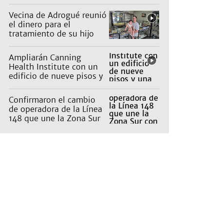
reorganiza la atención
Vecina de Adrogué reunió
el dinero para el
tratamiento de su hijo
con parálisis cerebral y
viajarán a la India
Ampliarán Canning
Health Institute con un
edificio de nueve pisos y
una inversión de US$25
millones
Confirmaron el cambio
de operadora de la Línea
148 que une la Zona Sur
con Capital: cuáles son
los recorridos