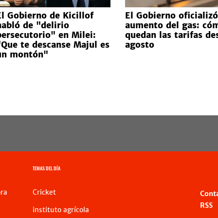
El Gobierno de Kicillof
El Gobierno oficializó
habló de "delirio
aumento del gas: có
persecutorio" en Milei:
quedan las tarifas de
"Que te descanse Majul es
agosto
un montón"
TEMAS DEL DÍA
ra
Cricket
Cont
RSS
instituto agrícola