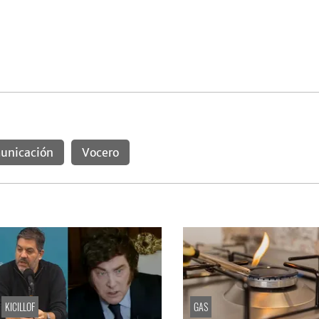
unicación
Vocero
KICILLOF
GAS