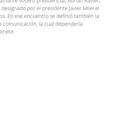
lamante vocero presidencial, Adrián Ravier,
signado por el presidente Javier Milei el
vos. En ese encuentro se definió también la
e comunicación, la cual dependería
binete.