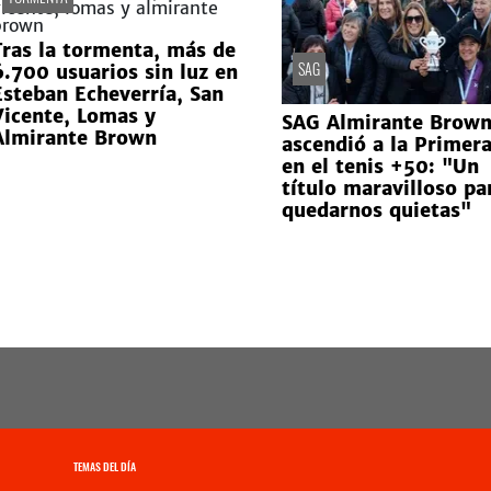
Tras la tormenta, más de
SAG
6.700 usuarios sin luz en
Esteban Echeverría, San
Vicente, Lomas y
SAG Almirante Brow
Almirante Brown
ascendió a la Primer
en el tenis +50: "Un
título maravilloso pa
quedarnos quietas"
TEMAS DEL DÍA