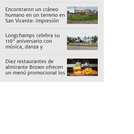
Encontraron un cráneo
humano en un terreno en
San Vicente: impresión
en un barrio
Longchamps celebra su
116° aniversario con
música, danza y
actividades para toda la
familia
Diez restaurantes de
almirante Brown ofrecen
un menú promocional los
miércoles: cuáles son y
qué precios tienen