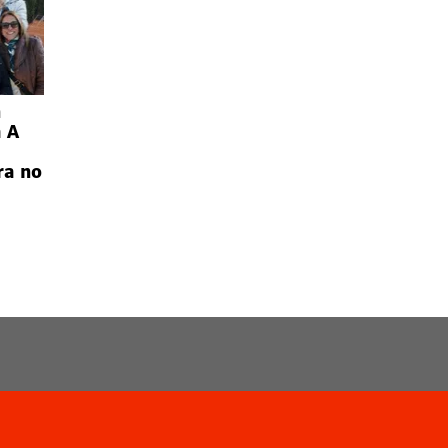
n
a A
ra no