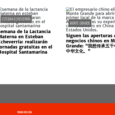
ESTEBAN ECHEVERRÍA
MONTE GRANDE
Semana de la Lactancia
Siguen las aperturas 
Materna en Esteban
negocios chinos en 
Echeverría: realizarán
Grande: "我想传承五
jornadas gratuitas en el
中华文化。"
Hospital Santamarina
TEMAS DEL DÍA