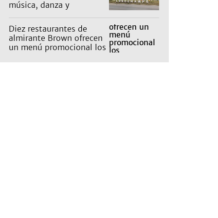
música, danza y
actividades para toda la
familia
Diez restaurantes de
almirante Brown ofrecen
un menú promocional los
miércoles: cuáles son y
qué precios tienen