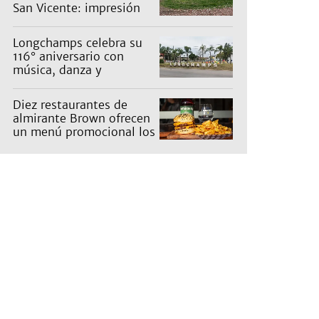
San Vicente: impresión
en un barrio
Longchamps celebra su
116° aniversario con
música, danza y
actividades para toda la
familia
Diez restaurantes de
almirante Brown ofrecen
un menú promocional los
miércoles: cuáles son y
qué precios tienen