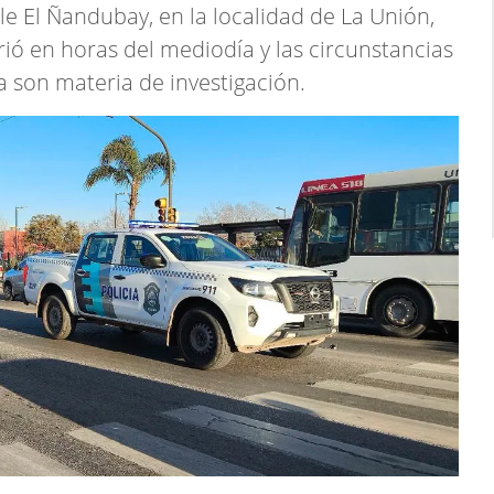
lle El Ñandubay, en la localidad de La Unión,
rrió en horas del mediodía y las circunstancias
 son materia de investigación.