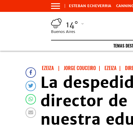
ESTEBAN ECHEVERRIA
CANNIN
14°
Buenos Aires
TEMAS DES
EZEIZA
|
JORGE COUCEIRO
|
EZEIZA
|
DIR
La despedid
director de
nuestra ed