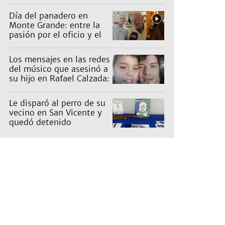
五千年的中华文化。"
Día del panadero en
Monte Grande: entre la
pasión por el oficio y el
desafío de mantener las
ventas
Los mensajes en las redes
del músico que asesinó a
su hijo en Rafael Calzada:
"Papá te ama"
Le disparó al perro de su
vecino en San Vicente y
quedó detenido