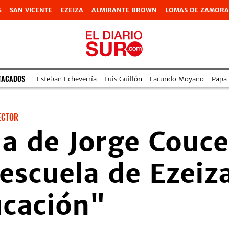
G
SAN VICENTE
EZEIZA
ALMIRANTE BROWN
LOMAS DE ZAMORA
TACADOS
Esteban Echeverría
Luis Guillón
Facundo Moyano
Papa
ECTOR
a de Jorge Coucei
 escuela de Ezeiz
ucación"