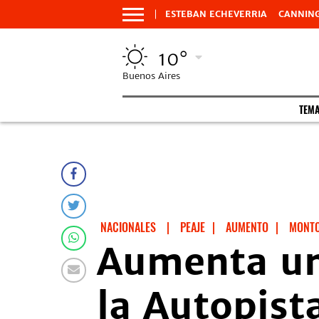
ESTEBAN ECHEVERRIA
CANNIN
10°
Buenos Aires
TEM
NACIONALES
|
PEAJE
|
AUMENTO
|
MONT
Aumenta un
la Autopist